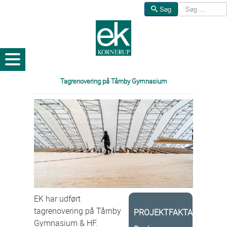
Søg
Søg
Tagrenovering på Tårnby Gymnasium
EK har udført
tagrenovering på Tårnby
PROJEKTFAKTA
Gymnasium & HF.