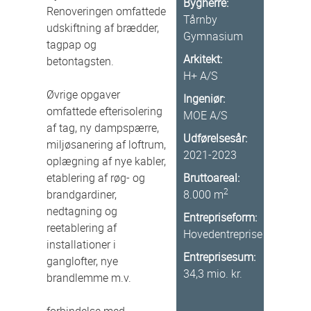
Bygherre:
Renoveringen omfattede
Tårnby
udskiftning af brædder,
Gymnasium
tagpap og
Arkitekt:
betontagsten.
H+ A/S
Øvrige opgaver
Ingeniør:
omfattede efterisolering
MOE A/S
af tag, ny dampspærre,
Udførelsesår:
miljøsanering af loftrum,
2021-2023
oplægning af nye kabler,
etablering af røg- og
Bruttoareal:
2
brandgardiner,
8.000 m
nedtagning og
Entrepriseform:
reetablering af
Hovedentreprise
installationer i
Entreprisesum:
ganglofter, nye
34,3 mio. kr.
brandlemme m.v.
forbindelse med