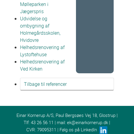
Mølleparken i
Jægerspris
Udvidelse og
ombygning af
Holmegårdsskolen,
Hvidovre
Helhedsrenovering af
Lystoftehuse
Helhedsrenovering af
Ved Kirken
Tilbage til referencer
Einar Kornerup A/S, Paul Bergsøes Vej 18, Glostrup |
Tlf: 43 26 56 11 | mail:
ek@einarkornerup.dk
|
CVR: 79095311 | Følg os på LinkedIn