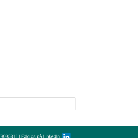
79095311 | Følg os på LinkedIn