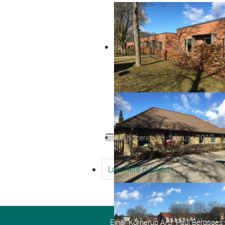
Publiceret: 28. februar 2019
Læs flere nyheder
Einar Kornerup A/S, Paul Bergsøes Ve