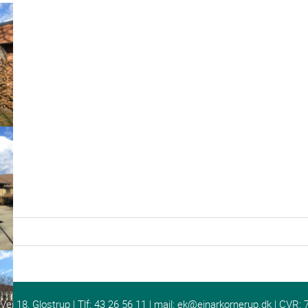
j 18, Glostrup | Tlf: 43 26 56 11 | mail:
ek@einarkornerup.dk
| CVR: 