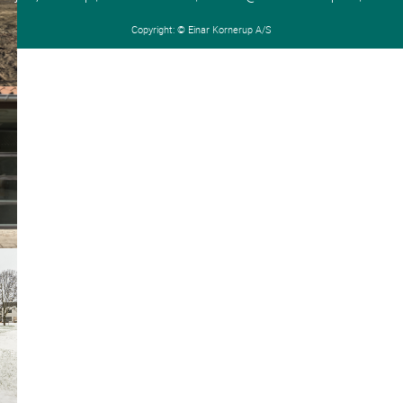
Copyright: ©
Einar Kornerup A/S