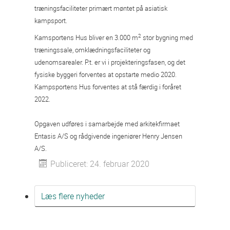
træningsfaciliteter primært møntet på asiatisk
kampsport.
2
Kamsportens Hus bliver en 3.000 m
stor bygning med
træningssale, omklædningsfaciliteter og
udenomsarealer. P.t. er vi i projekteringsfasen, og det
fysiske byggeri forventes at opstarte medio 2020.
Kampsportens Hus forventes at stå færdig i foråret
2022.
Opgaven udføres i samarbejde med arkitekfirmaet
Entasis A/S og rådgivende ingeniører Henry Jensen
A/S.
Publiceret: 24. februar 2020
Læs flere nyheder