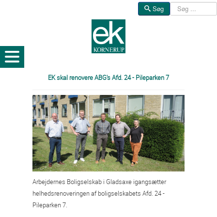
Søg
Søg
EK skal renovere ABG's Afd. 24 - Pileparken 7
Arbejdernes Boligselskab i Gladsaxe igangsætter
helhedsrenoveringen af boligselskabets Afd. 24 -
Pileparken 7.