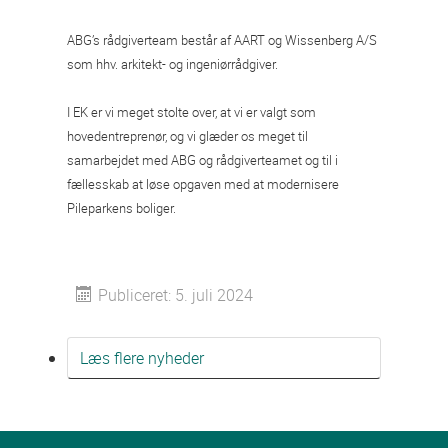
ABG’s rådgiverteam består af AART og Wissenberg A/S
som hhv. arkitekt- og ingeniørrådgiver.
I EK er vi meget stolte over, at vi er valgt som
hovedentreprenør, og vi glæder os meget til
samarbejdet med ABG og rådgiverteamet og til i
fællesskab at løse opgaven med at modernisere
Pileparkens boliger.
Publiceret: 5. juli 2024
Læs flere nyheder