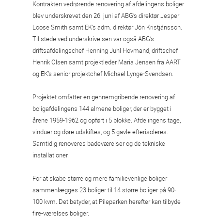
Kontrakten vedrørende renovering af afdelingens boliger
blev underskrevet den 26. juni af ABG’s direktør Jesper
Loose Smith samt EK’s adm. direktør Jón Kristjánsson.
Til stede ved underskrivelsen var også ABG’s
driftsafdelingschef Henning Juhl Hovmand, driftschef
Henrik Olsen samt projektleder Maria Jensen fra AART
og EK’s senior projektchef Michael Lynge-Svendsen.
Projektet omfatter en gennemgribende renovering af
boligafdelingens 144 almene boliger, der er bygget i
årene 1959-1962 og opført i 5 blokke. Afdelingens tage,
vinduer og døre udskiftes, og 5 gavle efterisoleres.
Samtidig renoveres badeværelser og de tekniske
installationer.
For at skabe større og mere familievenlige boliger
sammenlægges 23 boliger til 14 større boliger på 90-
100 kvm. Det betyder, at Pileparken herefter kan tilbyde
fire-værelses boliger.