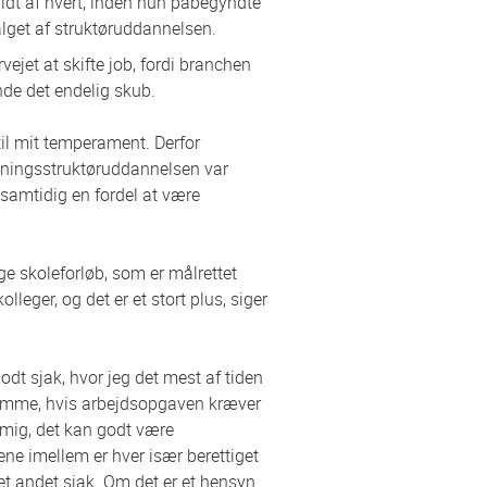
lidt af hvert, inden hun påbegyndte
alget af struktøruddannelsen.
jet at skifte job, fordi branchen
nde det endelig skub.
til mit temperament. Derfor
gningsstruktøruddannelsen var
r samtidig en fordel at være
e skoleforløb, som er målrettet
leger, og det er et stort plus, siger
odt sjak, hvor jeg det mest af tiden
psomme, hvis arbejdsopgaven kræver
il mig, det kan godt være
ne imellem er hver især berettiget
et andet sjak. Om det er et hensyn