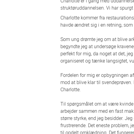
Charlotte er i gang med uddannelsen
struktøruddannelsen. Vi har spurgt 
Charlotte kommer fra restaurations
havde ændret sig i en retning, som
Som ung drømte jeg om at blive arki
begyndte jeg at undersøge kravene 
perfekt for mig, da noget at det, jeg
organiseret og tænke langsigtet, vu
Fordelen for mig er opbygningen af
mod at blive klar til svendeprøven. 
Charlotte.
Til spørgsmålet om at være kvinde i 
arbejder sammen med en fast makker
større styrke, end jeg besidder. Jeg 
frustrerende. Det eneste problem, j
til opdelt omklædning. Det fungerer