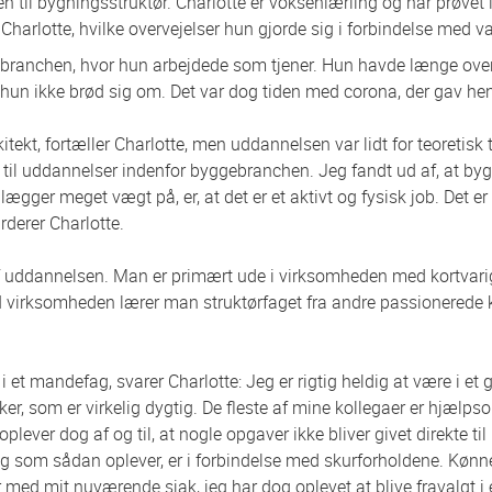
 til bygningsstruktør. Charlotte er voksenlærling og har prøvet 
Charlotte, hvilke overvejelser hun gjorde sig i forbindelse med v
branchen, hvor hun arbejdede som tjener. Hun havde længe overve
 hun ikke brød sig om. Det var dog tiden med corona, der gav he
tekt, fortæller Charlotte, men uddannelsen var lidt for teoretisk 
til uddannelser indenfor byggebranchen. Jeg fandt ud af, at by
 lægger meget vægt på, er, at det er et aktivt og fysisk job. Det e
rderer Charlotte.
 uddannelsen. Man er primært ude i virksomheden med kortvarig
I virksomheden lærer man struktørfaget fra andre passionerede kol
et mandefag, svarer Charlotte: Jeg er rigtig heldig at være i et g
, som er virkelig dygtig. De fleste af mine kollegaer er hjæl
oplever dog af og til, at nogle opgaver ikke bliver givet direkte t
eg som sådan oplever, er i forbindelse med skurforholdene. Kønne
 med mit nuværende sjak, jeg har dog oplevet at blive fravalgt i 