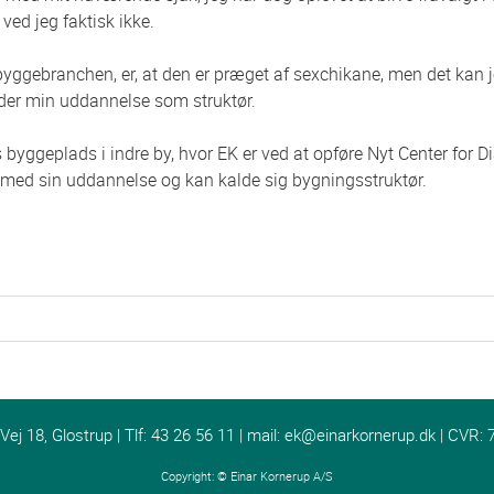
 ved jeg faktisk ikke.
byggebranchen, er, at den er præget af sexchikane, men det kan j
der min uddannelse som struktør.
s byggeplads i indre by, hvor EK er ved at opføre Nyt Center for D
 med sin uddannelse og kan kalde sig bygningsstruktør.
j 18, Glostrup | Tlf: 43 26 56 11 | mail:
ek@einarkornerup.dk
| CVR: 
Copyright: ©
Einar Kornerup A/S