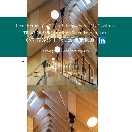
Einar Kornerup A/S, Paul Bergsøes Vej 18, Glostrup |
Tlf: 43 26 56 11 | mail:
ek@einarkornerup.dk
|
CVR: 79095311 | Følg os på LinkedIn
Copyright: ©
Einar Kornerup A/S