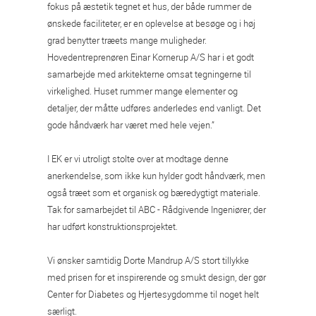
fokus på æstetik tegnet et hus, der både rummer de
ønskede faciliteter, er en oplevelse at besøge og i høj
grad benytter træets mange muligheder.
Hovedentreprenøren Einar Kornerup A/S har i et godt
samarbejde med arkitekterne omsat tegningerne til
virkelighed. Huset rummer mange elementer og
detaljer, der måtte udføres anderledes end vanligt. Det
gode håndværk har været med hele vejen.”
I EK er vi utroligt stolte over at modtage denne
anerkendelse, som ikke kun hylder godt håndværk, men
også træet som et organisk og bæredygtigt materiale.
Tak for samarbejdet til ABC - Rådgivende Ingeniører, der
har udført konstruktionsprojektet.
Vi ønsker samtidig Dorte Mandrup A/S stort tillykke
med prisen for et inspirerende og smukt design, der gør
Center for Diabetes og Hjertesygdomme til noget helt
særligt.