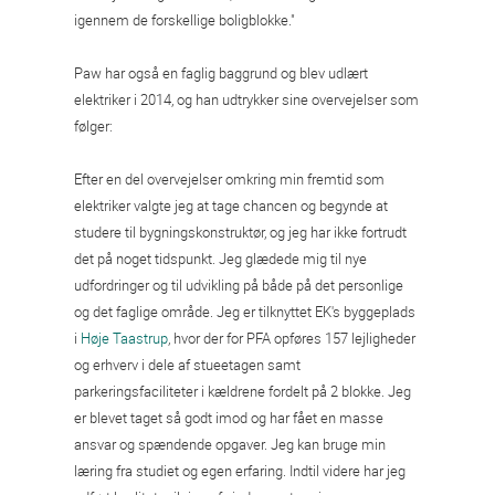
igennem de forskellige boligblokke."
Paw har også en faglig baggrund og blev udlært
elektriker i 2014, og han udtrykker sine overvejelser som
følger:
Efter en del overvejelser omkring min fremtid som
elektriker valgte jeg at tage chancen og begynde at
studere til bygningskonstruktør, og jeg har ikke fortrudt
det på noget tidspunkt. Jeg glædede mig til nye
udfordringer og til udvikling på både på det personlige
og det faglige område. Jeg er tilknyttet EK's byggeplads
i
Høje Taastrup
, hvor der for PFA opføres 157 lejligheder
og erhverv i dele af stueetagen samt
parkeringsfaciliteter i kældrene fordelt på 2 blokke. Jeg
er blevet taget så godt imod og har fået en masse
ansvar og spændende opgaver. Jeg kan bruge min
læring fra studiet og egen erfaring. Indtil videre har jeg