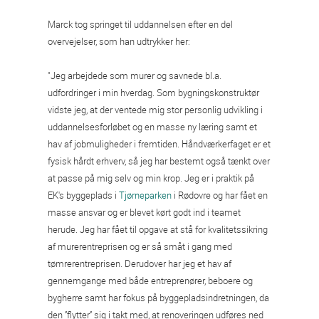
Marck tog springet til uddannelsen efter en del
overvejelser, som han udtrykker her:
"Jeg arbejdede som murer og savnede bl.a.
udfordringer i min hverdag. Som bygningskonstruktør
vidste jeg, at der ventede mig stor personlig udvikling i
uddannelsesforløbet og en masse ny læring samt et
hav af jobmuligheder i fremtiden. Håndværkerfaget er et
fysisk hårdt erhverv, så jeg har bestemt også tænkt over
at passe på mig selv og min krop. Jeg er i praktik på
EK's byggeplads i
Tjørneparken
i Rødovre og har fået en
masse ansvar og er blevet kørt godt ind i teamet
herude. Jeg har fået til opgave at stå for kvalitetssikring
af murerentreprisen og er så småt i gang med
tømrerentreprisen. Derudover har jeg et hav af
gennemgange med både entreprenører, beboere og
bygherre samt har fokus på byggepladsindretningen, da
den ’’flytter’’ sig i takt med, at renoveringen udføres ned