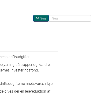
Søg
Søg
ns driftsudgifter.
esbelysning på trapper og kældre,
ejernes Investeringsfond,
driftsudgifterne modsvares i lejen.
 gives der en lejereduktion af