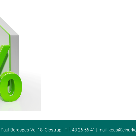
ul Bergsøes Vej 18, Glostrup | Tlf: 43 26 56 41 | mail:
keas@einarko