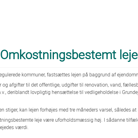
Omkostningsbestemt leje
regulerede kommuner, fastsættes lejen på baggrund af ejendomme
og afgifter til det offentlige, udgifter til renovation, vand, fæll
.v., deriblandt lovpligtig hensættelse til vedligeholdelse i Grund
 stiger, kan lejen forhøjes med tre måneders varsel, således at 
ingsbestemte leje være uforholdsmæssig høj. I sådanne tilfælde
 lejedes værdi.