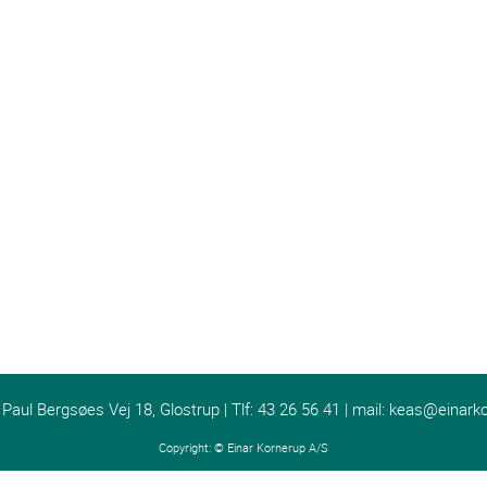
ul Bergsøes Vej 18, Glostrup | Tlf: 43 26 56 41 | mail:
keas@einarko
Copyright: ©
Einar Kornerup A/S