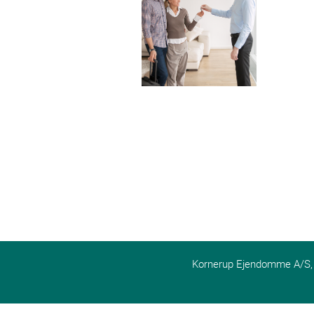
Kornerup Ejendomme A/S, Pa