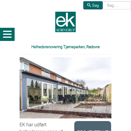
Søg
Søg
Helhedsrenovering Tjørneparken, Rødovre
EK har udført