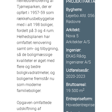
helhedsrenovering af
PROJEKTFAKTA
Tjørneparken, der er
Bygherre:
opført i 1957-59 som
Lejerbo Afd. 056
rækkehusbebyggelse
Rødovre
med i alt 198 boliger,
Arkitekt:
fordelt på 3 og 4 rum.
Nova 5
Helhedsplanen har
Arkitekter A/S
omfattet renovering
samt om- og tilbygning,
Ingeniør:
så de boligmæssige
EKAS Rådg.
kvaliteter er øget med
Ingeniører A/S
flere og bedre
Udførelsesår:
boligkvadratmeter, og
2020-2023
boligerne fremstår nu
som moderne
Bruttoareal:
2
familieboliger.
19.500 m
Entrepriseform:
Opgaven omfattede
Hovedentreprise
udskiftning af